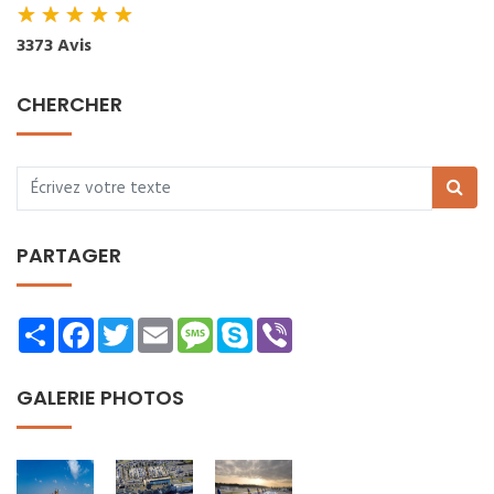
★
★
★
★
★
3373 Avis
CHERCHER
PARTAGER
Share
Facebook
Twitter
Email
Message
Skype
Viber
GALERIE PHOTOS