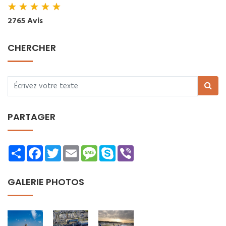
★
★
★
★
★
2765 Avis
CHERCHER
PARTAGER
Share
Facebook
Twitter
Email
Message
Skype
Viber
GALERIE PHOTOS