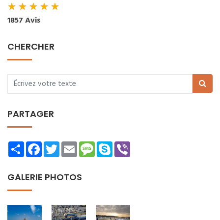
★
★
★
★
★
1857 Avis
CHERCHER
PARTAGER
Share
Facebook
Twitter
Email
Message
Skype
Viber
GALERIE PHOTOS