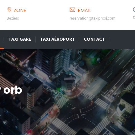
ZONE
EMAIL
D
Beziers
reservation@taxiproxi.com
TAXI GARE
TAXI AÉROPORT
CONTACT
r orb