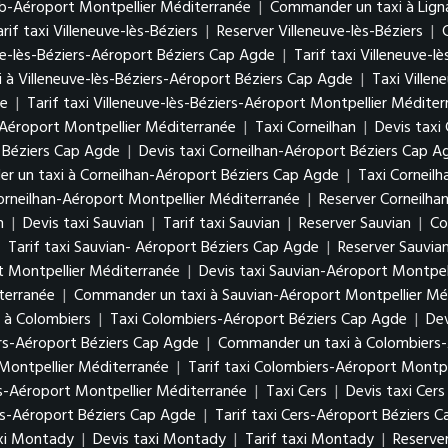
rb-Aéroport Montpellier Méditerranée
|
Commander un taxi à Lign
rif taxi Villeneuve-lès-Béziers
|
Reserver Villeneuve-lès-Béziers
|
uve-lès-Béziers-Aéroport Béziers Cap Agde
|
Tarif taxi Villeneuve-
à Villeneuve-lès-Béziers-Aéroport Béziers Cap Agde
|
Taxi Villen
ée
|
Tarif taxi Villeneuve-lès-Béziers-Aéroport Montpellier Médite
-Aéroport Montpellier Méditerranée
|
Taxi Corneilhan
|
Devis taxi 
 Béziers Cap Agde
|
Devis taxi Corneilhan-Aéroport Béziers Cap A
 un taxi à Corneilhan-Aéroport Béziers Cap Agde
|
Taxi Corneil
Corneilhan-Aéroport Montpellier Méditerranée
|
Reserver Corneilha
n
|
Devis taxi Sauvian
|
Tarif taxi Sauvian
|
Reserver Sauvian
|
Co
|
Tarif taxi Sauvian- Aéroport Béziers Cap Agde
|
Reserver Sauvia
t Montpellier Méditerranée
|
Devis taxi Sauvian-Aéroport Montpel
terranée
|
Commander un taxi à Sauvian-Aéroport Montpellier Mé
 à Colombiers
|
Taxi Colombiers-Aéroport Béziers Cap Agde
|
Dev
rs-Aéroport Béziers Cap Agde
|
Commander un taxi à Colombiers-
Montpellier Méditerranée
|
Tarif taxi Colombiers-Aéroport Montpe
-Aéroport Montpellier Méditerranée
|
Taxi Cers
|
Devis taxi Cers
rs-Aéroport Béziers Cap Agde
|
Tarif taxi Cers-Aéroport Béziers 
xi Montady
|
Devis taxi Montady
|
Tarif taxi Montady
|
Reserve