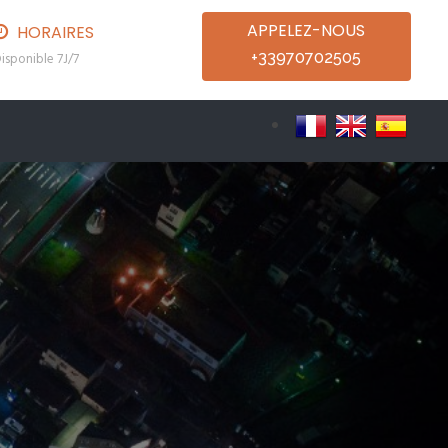
APPELEZ-NOUS
HORAIRES
+33970702505
isponible 7J/7