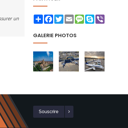
Share
Facebook
Twitter
Email
Message
Skype
Viber
ssurer un
GALERIE PHOTOS
Souscrire