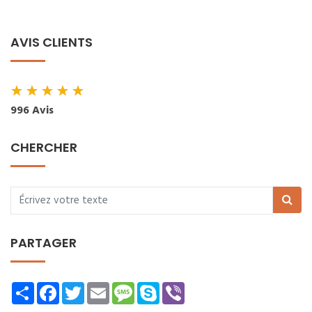
AVIS CLIENTS
★
★
★
★
★
996 Avis
CHERCHER
PARTAGER
Share
Facebook
Twitter
Email
Message
Skype
Viber